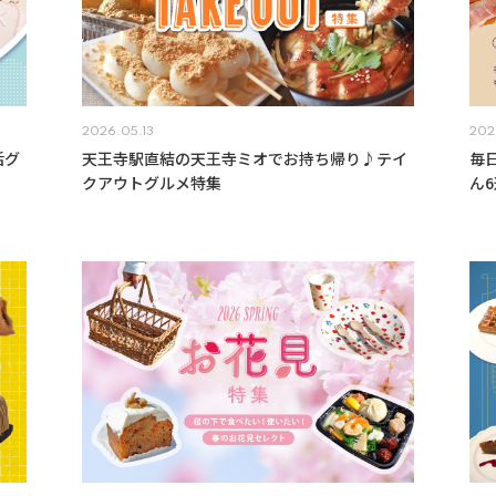
2026.05.13
202
活グ
天王寺駅直結の天王寺ミオでお持ち帰り♪テイ
毎
クアウトグルメ特集
ん6