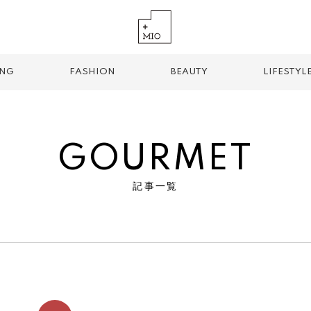
ING
FASHION
BEAUTY
LIFESTYL
GOURMET
記事一覧
TREND TAG
手土産
お土産
お持ち帰り
グルメ
パン