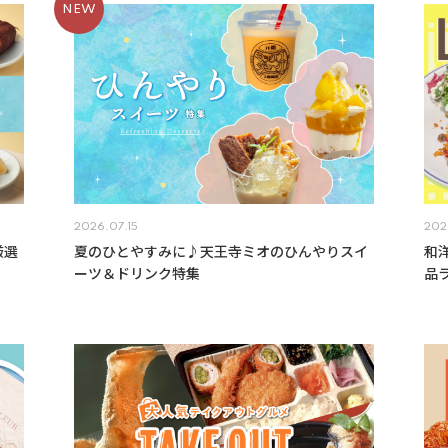
2026.07.15
202
厳選
夏のひとやすみに♪天王寺ミオのひんやりスイ
和
ーツ＆ドリンク特集
品