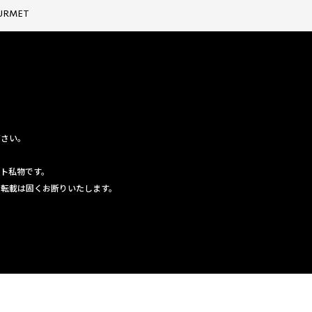
URMET
ださい。
ト私物です。
断転載は固くお断りいたします。