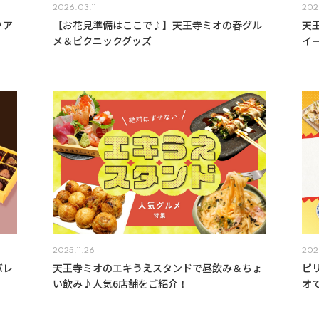
2026.03.11
202
クア
【お花見準備はここで♪】天王寺ミオの春グル
天
メ＆ピクニックグッズ
イ
2025.11.26
202
バレ
天王寺ミオのエキうえスタンドで昼飲み＆ちょ
ピ
い飲み♪人気6店舗をご紹介！
オ