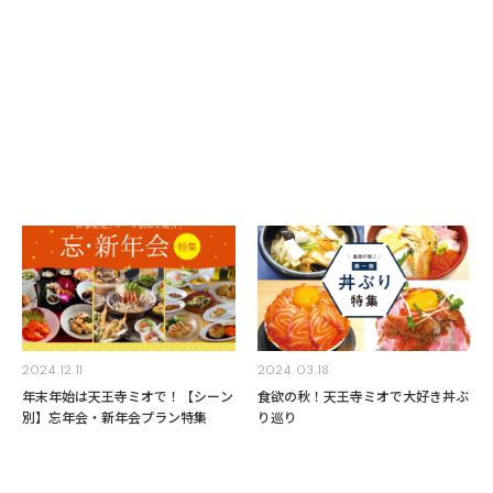
2026.06.10
2025.11.26
和洋中から焼肉・昼飲みまで！天王
天王寺ミオのエキうえスタンドで昼
寺ミオの絶品ランチ特集
飲み＆ちょい飲み♪人気6店舗をご
紹介！
2024.12.11
2024.03.18
年末年始は天王寺ミオで！【シーン
食欲の秋！天王寺ミオで大好き丼ぶ
別】忘年会・新年会プラン特集
り巡り