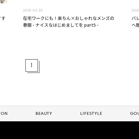
2021.03.25
202
すす
在宅ワークにも！楽ちん×おしゃれなメンズの
バ
春服 - ナイスなはじめましてを part5 -
へ
1
ION
BEAUTY
LIFESTYLE
GO