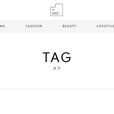
ING
FASHION
BEAUTY
LIFESTYL
TAG
タグ
TREND TAG
手土産
お土産
お持ち帰り
グルメ
パン