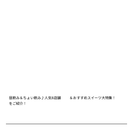
2025.08.22
FASHION
2026.06.10
FASHION
人気スイーツがずらり！天王寺で
和洋中から焼肉・昼飲みまで！天
買える注目のお土産特集
王寺ミオの絶品ランチ特集
2025.11.26
FASHION
2026.06.24
FASHION
天王寺ミオのエキうえスタンドで
天王寺カフェのコーヒー飲み比べ
昼飲み＆ちょい飲み♪人気6店舗
＆おすすめスイーツ大特集！
をご紹介！