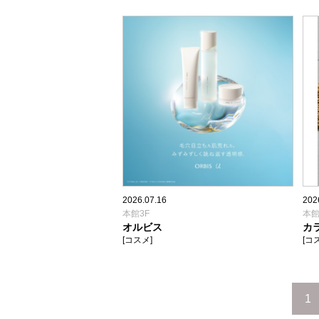
2026.07.16
202
本館3F
本館
オルビス
カ
[コスメ]
[コ
1