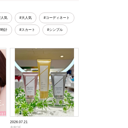
#人気
#大人気
#コーディネート
#時計
#スカート
#シンプル
2026.07.21
本館3F