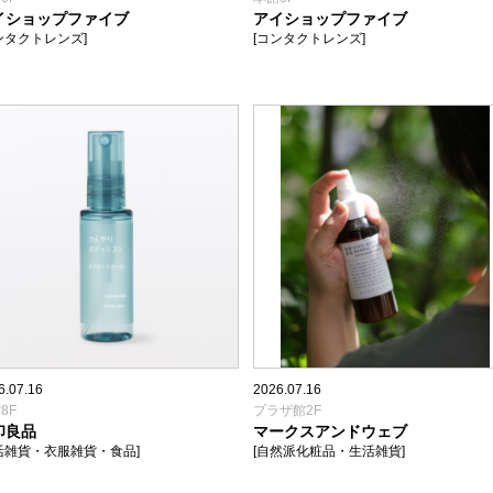
イショップファイブ
アイショップファイブ
ンタクトレンズ]
[コンタクトレンズ]
6.07.16
2026.07.16
8F
プラザ館2F
印良品
マークスアンドウェブ
活雑貨・衣服雑貨・食品]
[自然派化粧品・生活雑貨]