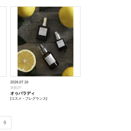
2026.07.16
本館2F
オゥパラディ
[コスメ・フレグランス]
9