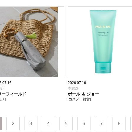
6.07.16
2026.07.16
3F
本館2F
ラーフィールド
ポール ＆ ジョー
スメ]
[コスメ・雑貨]
2
3
4
5
6
7
8