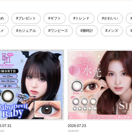
すめ
#プレゼント
#ギフト
#トレンド
#かわいい
スメ
#カジュアル
#ワンピース
#腕時計
#メンズ
6.07.31
2026.07.23
6F
本館6F