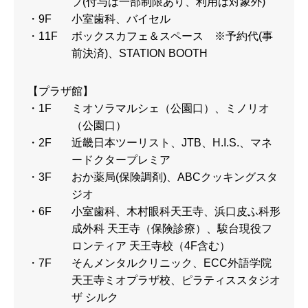
プ(付与は一部制限あり、利用は対象外)
・9F
小室歯科、バイセル
・11F
ボックスカフェ＆スペース ※予約代(事
前決済)、STATION BOOTH
【プラザ館】
・1F
ミオソラマルシェ（公園口）、ミノリオ
（公園口）
・2F
近畿日本ツーリスト、JTB、H.I.S.、マネ
ードクタープレミア
・3F
おか薬局(保険調剤)、ABCクッキングスタ
ジオ
・6F
小室歯科、木村眼科天王寺、浜口皮ふ科形
成外科 天王寺（保険診療）、駿台現役フ
ロンティア 天王寺校（4F含む）
・7F
そんメンタルクリニック、ECC外語学院
天王寺ミオプラザ校、ピラティススタジオ
ザ シルク