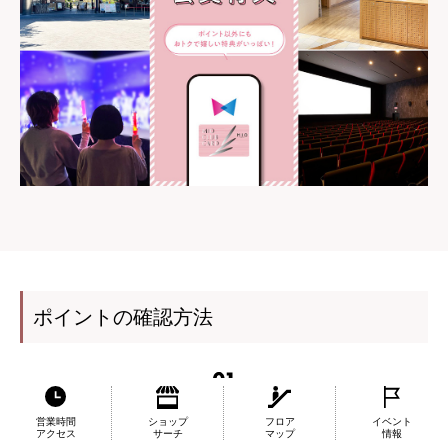
ポイントの確認方法
営業時間
ショップ
フロア
イベント
WESPOアプリ・マイページで確認
アクセス
サーチ
マップ
情報