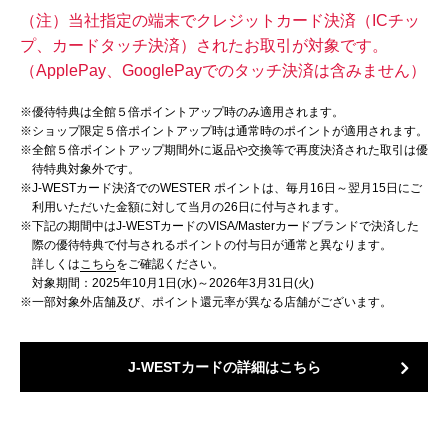
（注）当社指定の端末でクレジットカード決済（ICチッ
プ、カードタッチ決済）されたお取引が対象です。
（ApplePay、GooglePayでのタッチ決済は含みません）
※
優待特典は全館５倍ポイントアップ時のみ適用されます。
※
ショップ限定５倍ポイントアップ時は通常時のポイントが適用されます。
※
全館５倍ポイントアップ期間外に返品や交換等で再度決済された取引は優
待特典対象外です。
※
J-WESTカード決済でのWESTER ポイントは、毎月16日～翌月15日にご
利用いただいた金額に対して当月の26日に付与されます。
※
下記の期間中はJ-WESTカードのVISA/Masterカードブランドで決済した
際の優待特典で付与されるポイントの付与日が通常と異なります。
詳しくは
こちら
をご確認ください。
対象期間：2025年10月1日(水)～2026年3月31日(火)
※
一部対象外店舗及び、ポイント還元率が異なる店舗がございます。
J-WESTカードの詳細はこちら