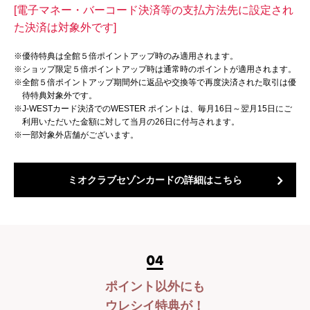
[電子マネー・バーコード決済等の支払方法先に設定され
た決済は対象外です]
※
優待特典は全館５倍ポイントアップ時のみ適用されます。
※
ショップ限定５倍ポイントアップ時は通常時のポイントが適用されます。
※
全館５倍ポイントアップ期間外に返品や交換等で再度決済された取引は優
待特典対象外です。
※
J-WESTカード決済でのWESTER ポイントは、毎月16日～翌月15日にご
利用いただいた金額に対して当月の26日に付与されます。
※
一部対象外店舗がございます。
ミオクラブセゾンカードの詳細はこちら
ポイント以外にも
ウレシイ特典が！