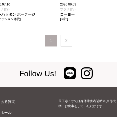
6.07.10
2026.06.03
ザ館2F
プラザ館3F
ンハッタン ポーテージ
コーヨー
ァッション雑貨]
[時計]
1
2
Follow Us!
天王寺ミオでは身体障害者補助犬(盲導犬
くある質問
物・お食事をしていただけます。
オホール