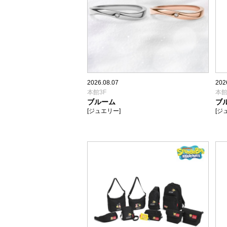
2026.08.07
202
本館3F
本館
ブルーム
ブ
[ジュエリー]
[ジ