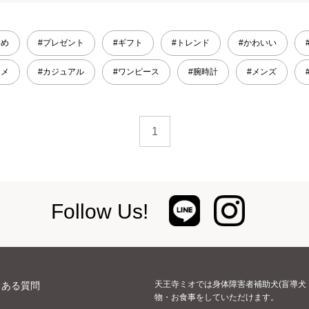
すめ
#プレゼント
#ギフト
#トレンド
#かわいい
スメ
#カジュアル
#ワンピース
#腕時計
#メンズ
1
Follow Us!
天王寺ミオでは身体障害者補助犬(盲導犬
くある質問
物・お食事をしていただけます。