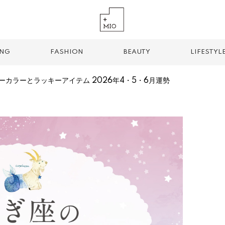
ING
FASHION
BEAUTY
LIFESTYL
ーカラーとラッキーアイテム 2026年4・5・6月運勢
TREND TAG
手土産
お土産
お持ち帰り
グルメ
パン