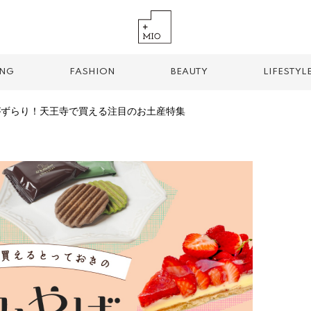
ING
FASHION
BEAUTY
LIFESTYL
がずらり！天王寺で買える注目のお土産特集
TREND TAG
手土産
お土産
お持ち帰り
グルメ
パン