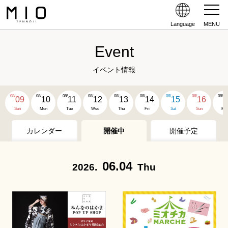
Language
MENU
Event
イベント情報
08/
08/
08/
08/
08/
08/
08/
08/
08/
09
10
11
12
13
14
15
16
1
Sun
Mon
Tue
Wed
Thu
Fri
Sat
Sun
Mo
カレンダー
開催中
開催予定
06.04
2026.
Thu