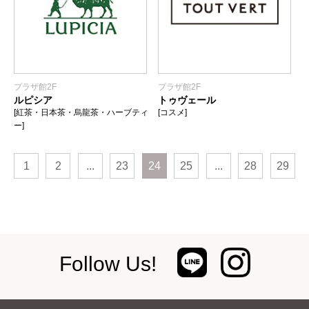
プラザ館2F
プラザ館2F
ルピシア
トゥヴェール
[紅茶・日本茶・烏龍茶・ハーブティ
[コスメ]
ー]
1
2
...
23
24
25
...
28
29
Follow Us!