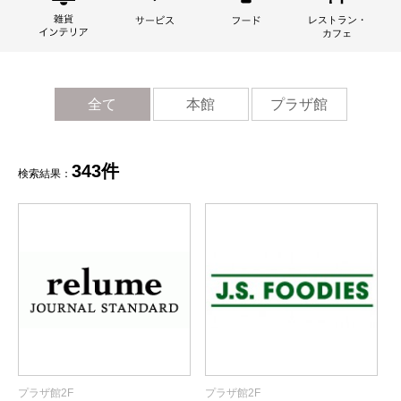
全て
本館
プラザ館
343件
検索結果：
プラザ館2F
プラザ館2F