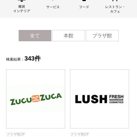
全て
本館
プラザ館
343件
検索結果：
プラザ館2F
プラザ館2F