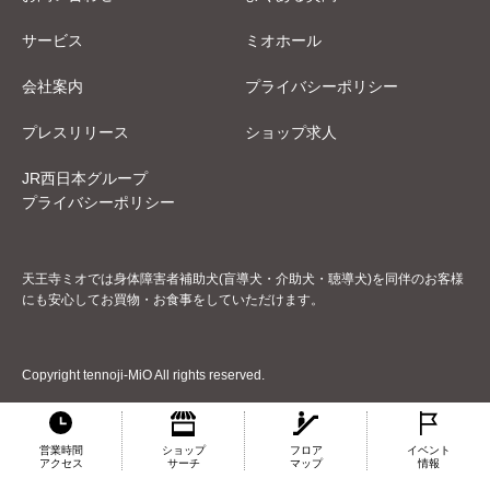
サービス
ミオホール
会社案内
プライバシーポリシー
プレスリリース
ショップ求人
JR西日本グループ
プライバシーポリシー
天王寺ミオでは身体障害者補助犬(盲導犬・介助犬・聴導犬)を同伴のお客様
にも安心してお買物・お食事をしていただけます。
Copyright tennoji-MiO All rights reserved.
営業時間
ショップ
フロア
イベント
アクセス
サーチ
マップ
情報