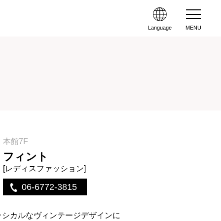
Language
MENU
本館7F
フィント
[レディスファッション]
06-6772-3815
ラシカルなヴィンテージデザインに