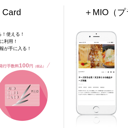
 Card
＋MIO
（プ
る！使える！
に利用！
報が手に入る！
100
発行手数料
円
（税込）