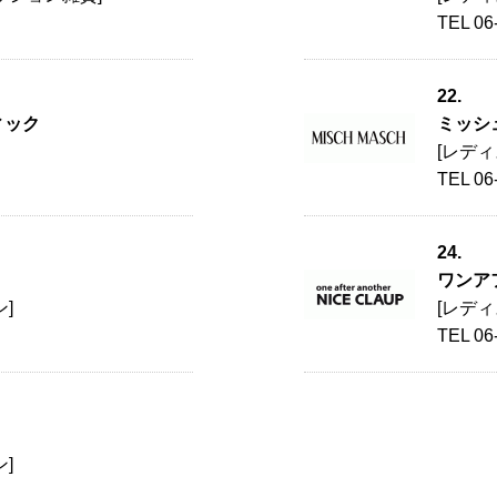
TEL 06
22.
ィック
ミッシ
[レデ
TEL 06
24.
ワンア
]
[レデ
TEL 06
]