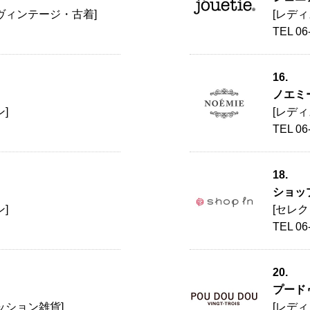
ヴィンテージ・古着]
[レデ
TEL 06
16.
ノエミ
]
[レデ
TEL 06
18.
ショッ
]
[セレ
TEL 06
20.
プード
ッション雑貨]
[レデ