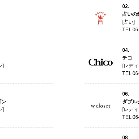
02.
占いの
[占い]
TEL 06
04.
チコ
]
[レデ
TEL 06
06.
ゴン
ダブル
]
[レデ
TEL 06
08.