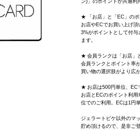
ン)」のポイントが共通利
★ 「お店」と「EC」の
お店やECでお買い上げ頂
3%がポイントとして付与
ます。
★ 会員ランクは「お店」と
会員ランクとポイント率が
買い物の選択肢がより広
★ お店は500円単位、E
お店とECのポイント利用
位でのご利用。ECは1円
ジェラートピケ以外のマ
貯め頂けるので、是非ご