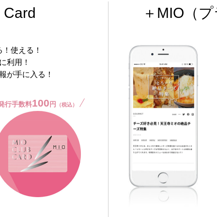
 Card
＋MIO
（プ
る！使える！
に利用！
報が手に入る！
100
発行手数料
円
（税込）