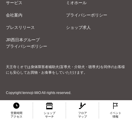
サービス
ミオホール
会社案内
プライバシーポリシー
プレスリリース
ショップ求人
JR西日本グループ
プライバシーポリシー
天王寺ミオでは身体障害者補助犬(盲導犬・介助犬・聴導犬)を同伴のお客様
にも安心してお買物・お食事をしていただけます。
Copyright tennoji-MiO All rights reserved.
営業時間
ショップ
フロア
イベント
アクセス
サーチ
マップ
情報