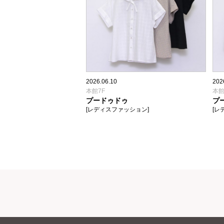
2026.06.10
202
本館7F
本館
プードゥドゥ
プ
[レディスファッション]
[レ