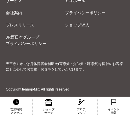
サービス
ミオホール
会社案内
プライバシーポリシー
プレスリリース
ショップ求人
JR西日本グループ
プライバシーポリシー
天王寺ミオでは身体障害者補助犬(盲導犬・介助犬・聴導犬)を同伴のお客様
にも安心してお買物・お食事をしていただけます。
Copyright tennoji-MiO All rights reserved.
営業時間
ショップ
フロア
イベント
アクセス
サーチ
マップ
情報