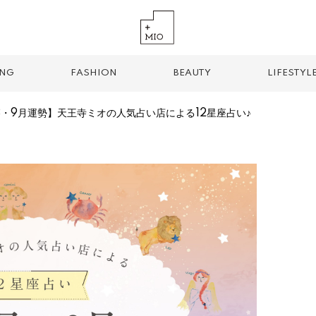
ING
FASHION
BEAUTY
LIFESTYL
・8・9月運勢】天王寺ミオの人気占い店による12星座占い♪
TREND TAG
手土産
お土産
お持ち帰り
グルメ
パン