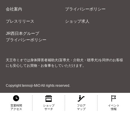
会社案内
プライバシーポリシー
プレスリリース
ショップ求人
JR西日本グループ
プライバシーポリシー
天王寺ミオでは身体障害者補助犬(盲導犬・介助犬・聴導犬)を同伴のお客様
にも安心してお買物・お食事をしていただけます。
Copyright tennoji-MiO All rights reserved.
営業時間
ショップ
フロア
イベント
アクセス
サーチ
マップ
情報