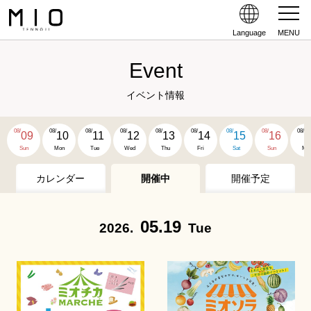
Language
MENU
Event
イベント情報
08/
08/
08/
08/
08/
08/
08/
08/
08/
09
10
11
12
13
14
15
16
1
Sun
Mon
Tue
Wed
Thu
Fri
Sat
Sun
Mo
カレンダー
開催中
開催予定
05.19
2026.
Tue