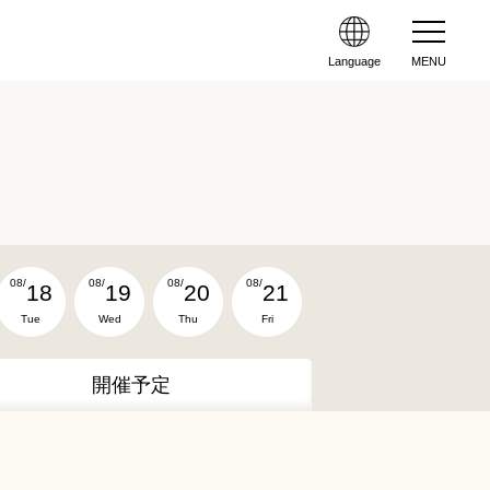
Language
MENU
08/
08/
08/
08/
18
19
20
21
Tue
Wed
Thu
Fri
開催予定