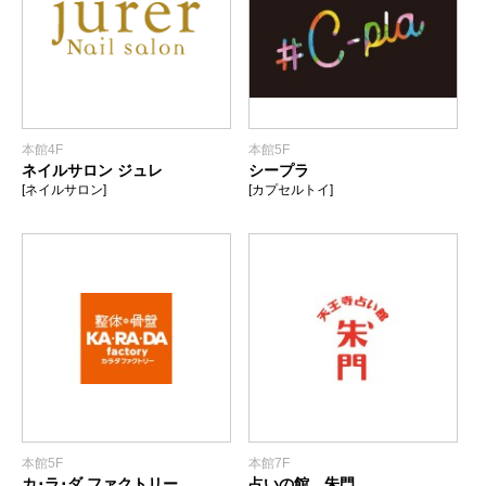
本館4F
本館5F
ネイルサロン ジュレ
シープラ
[ネイルサロン]
[カプセルトイ]
本館5F
本館7F
カ･ラ･ダ ファクトリー
占いの館 朱門