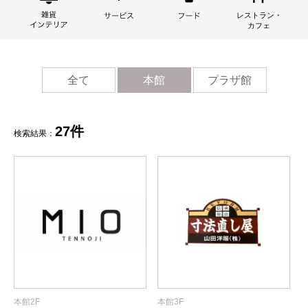
全て
本館
プラザ館
27件
検索結果：
本館2F
本館3F