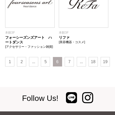
本館3F
本館3F
フォーシーズンズアート ハ
リファ
ートダンス
[美容機器・コスメ]
[アクセサリー・ファッション雑貨]
1
2
...
5
6
7
...
18
19
Follow Us!