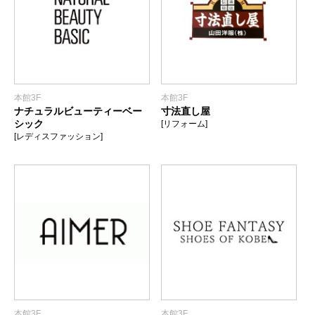
本館3F
本館3F
ナチュラルビューティーベー
寸法直し屋
シック
[リフォーム]
[レディスファッション]
本館3F
本館3F