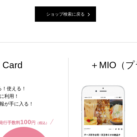
ショップ検索に戻る
 Card
＋MIO
（プ
る！使える！
に利用！
報が手に入る！
100
発行手数料
円
（税込）