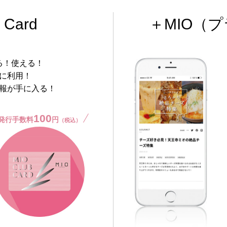
 Card
＋MIO
（プ
る！使える！
に利用！
報が手に入る！
100
発行手数料
円
（税込）