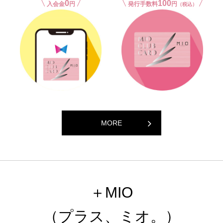
0
100
入会金
円
発行手数料
円
（税込）
MORE
＋MIO
（プラス、ミオ。）