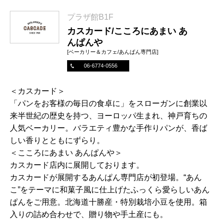
プラザ館B1F
カスカード/こころにあまい あ
んぱんや
[ベーカリー＆カフェ/あんぱん専門店]
06-6774-0556
＜カスカード＞
「パンをお客様の毎日の食卓に」をスローガンに創業以
来半世紀の歴史を持つ、ヨーロッパ生まれ、神戸育ちの
人気ベーカリー。バラエティ豊かな手作りパンが、香ば
しい香りとともにずらり。
＜こころにあまい あんぱんや＞
カスカード店内に展開しております。
カスカードが展開するあんぱん専門店が初登場。“あん
こ”をテーマに和菓子風に仕上げたふっくら愛らしいあん
ぱんをご用意。北海道十勝産・特別栽培小豆を使用。箱
入りの詰め合わせで、贈り物や手土産にも。