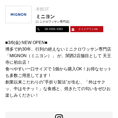
本館1F
ミニヨン
[ミニクロワッサン専門店]
06-4305-3383
テイクアウトOK
■3/6(金) NEW OPEN■
博多で約30年、行列の絶えないミニクロワッサン専門店
「MIGNON（ミニヨン）」 が、関西2店舗目として 天王
寺に初出店！
食べやすい一口サイズで 1個から購入OK！お得なセット
も多数ご用意してます！
創業以来こだわりの"手折り製法"が生む、「外はサク
ッ、中はモチッ！」な食感と、焼きたての匂いをぜひお
楽しみください！