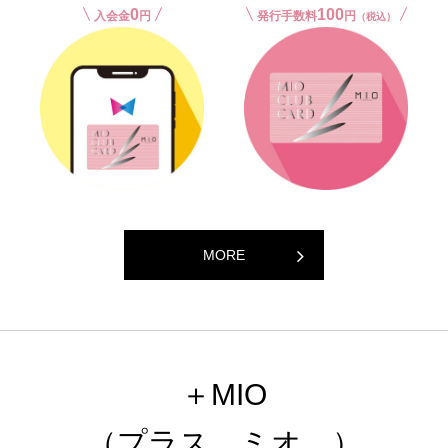
0
100
入会金
円
発行手数料
円
（税込）
MORE
＋MIO
（プラス、ミオ。）