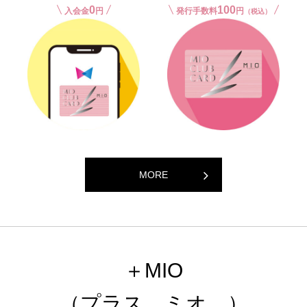
0
100
入会金
円
発行手数料
円
（税込）
MORE
＋MIO
（プラス、ミオ。）