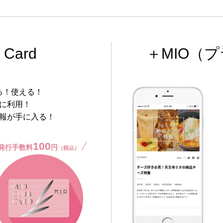
 Card
＋MIO
（プ
る！使える！
に利用！
報が手に入る！
100
発行手数料
円
（税込）