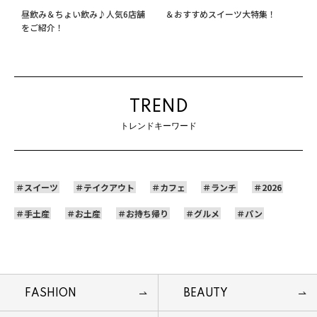
天王寺ミオのエキうえスタンドで
天王寺カフェのコーヒー飲み比べ
昼飲み＆ちょい飲み♪人気6店舗
＆おすすめスイーツ大特集！
をご紹介！
TREND
トレンドキーワード
スイーツ
テイクアウト
カフェ
ランチ
2026
手土産
お土産
お持ち帰り
グルメ
パン
FASHION
BEAUTY