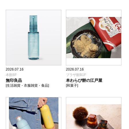
2026.07.16
2026.07.16
本館8F
プラザ館B1F
無印良品
本わらび餅の江戸屋
[生活雑貨・衣服雑貨・食品]
[和菓子]