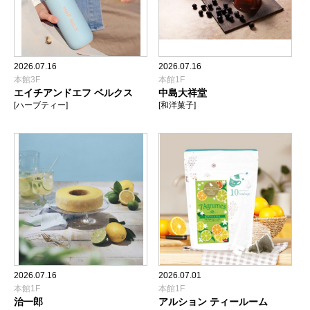
2026.07.16
2026.07.16
本館3F
本館1F
エイチアンドエフ ベルクス
中島大祥堂
[ハーブティー]
[和洋菓子]
2026.07.16
2026.07.01
本館1F
本館1F
治一郎
アルション ティールーム