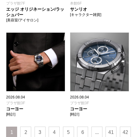
プラザ館7F
本館6F
エッジ オリジネーション/ラッ
サンリオ
シュバー
[キャラクター雑貨]
[美容室/アイサロン]
2026.08.04
2026.08.04
プラザ館3F
プラザ館3F
コーヨー
コーヨー
[時計]
[時計]
1
2
3
4
5
6
...
41
42