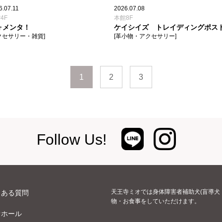
6.07.11
2026.07.08
4F
本館8F
ォメンタ！
ケイシイズ トレイディングポス
クセサリー・雑貨]
[革小物・アクセサリー]
1
2
3
Follow Us!
天王寺ミオでは身体障害者補助犬(盲導犬
くある質問
物・お食事をしていただけます。
オホール