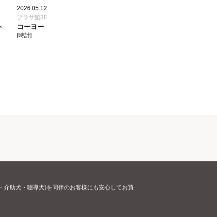
2026.05.12
プラザ館3F
ト
コーヨー
[時計]
・介助犬・聴導犬)を同伴のお客様にも安心してお買