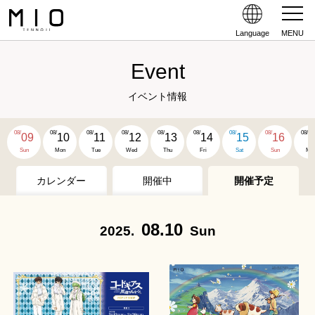
Language
MENU
Event
イベント情報
08/
08/
08/
08/
08/
08/
08/
08/
08/
09
10
11
12
13
14
15
16
1
Sun
Mon
Tue
Wed
Thu
Fri
Sat
Sun
Mo
カレンダー
開催中
開催予定
08.10
2025.
Sun