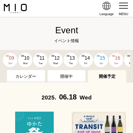
Language
MENU
Event
イベント情報
08/
08/
08/
08/
08/
08/
08/
08/
08/
09
10
11
12
13
14
15
16
1
Sun
Mon
Tue
Wed
Thu
Fri
Sat
Sun
Mo
カレンダー
開催中
開催予定
06.18
2025.
Wed