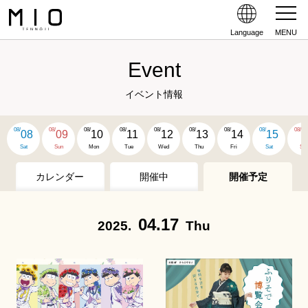
Language
MENU
Event
イベント情報
08/
08/
08/
08/
08/
08/
08/
08/
08/
08
09
10
11
12
13
14
15
1
Sat
Sun
Mon
Tue
Wed
Thu
Fri
Sat
Su
カレンダー
開催中
開催予定
04.17
2025.
Thu