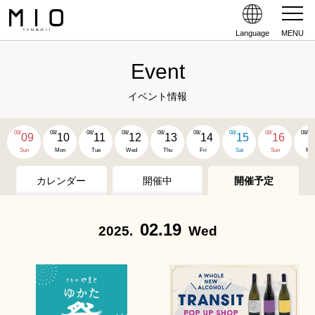
Language
MENU
Event
イベント情報
08/
08/
08/
08/
08/
08/
08/
08/
08/
09
10
11
12
13
14
15
16
1
Sun
Mon
Tue
Wed
Thu
Fri
Sat
Sun
Mo
カレンダー
開催中
開催予定
02.19
2025.
Wed