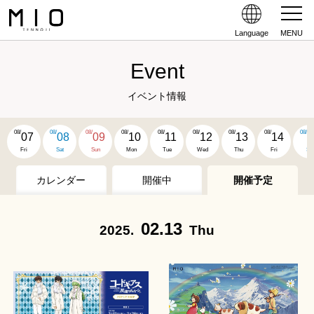
Language
MENU
Event
イベント情報
08/
08/
08/
08/
08/
08/
08/
08/
08/
07
08
09
10
11
12
13
14
1
Fri
Sat
Sun
Mon
Tue
Wed
Thu
Fri
Sat
カレンダー
開催中
開催予定
02.13
2025.
Thu