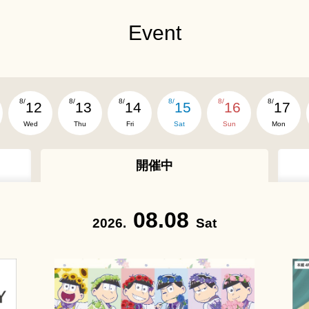
Event
8/
8/
8/
8/
8/
8/
12
13
14
15
16
17
Wed
Thu
Fri
Sat
Sun
Mon
開催中
08.08
2026.
Sat