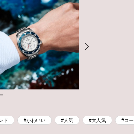
ー
コーヨー
時計
ンド
#かわいい
#人気
#大人気
#コ