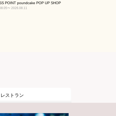
S POINT poundcake POP UP SHOP
08.05〜 2026.08.11
レストラン