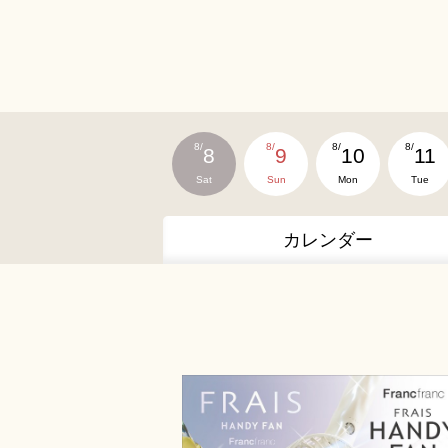
8/
8/
8/
8/
8
9
10
11
Sat
Sun
Mon
Tue
カレンダー