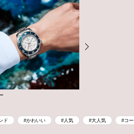
ー
コーヨー
時計
ンド
#かわいい
#人気
#大人気
#コ