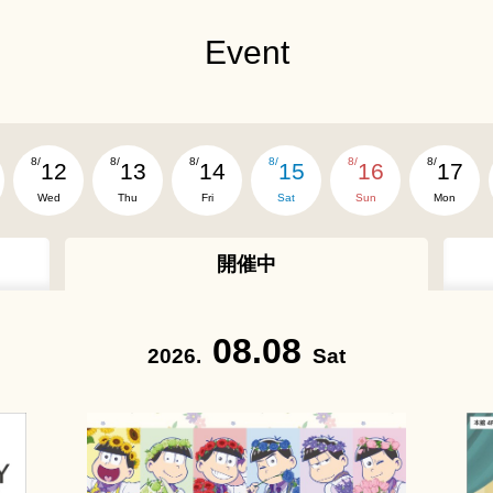
Event
8/
8/
8/
8/
8/
8/
12
13
14
15
16
17
Wed
Thu
Fri
Sat
Sun
Mon
開催中
08.08
2026.
Sat