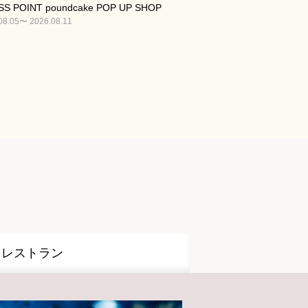
S POINT poundcake POP UP SHOP
08.05〜 2026.08.11
レストラン