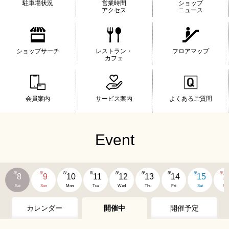
駐車場状況
営業時間
ショップ
アクセス
ニュース
ショップサーチ
レストラン・
フロアマップ
カフェ
会員案内
サービス案内
よくあるご質問
Event
8/
8/
8/
8/
8/
8/
8/
8/
8/
8
9
10
11
12
13
14
15
1
Sat
Sun
Mon
Tue
Wed
Thu
Fri
Sat
Su
カレンダー
開催中
開催予定