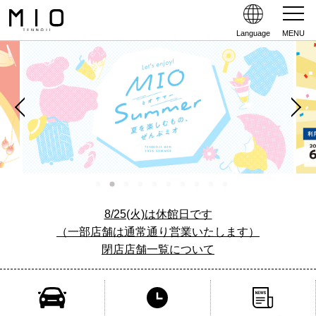
Language
MENU
8/25(火)は休館日です
（一部店舗は通常通り営業いたします）
閉店店舗一覧について