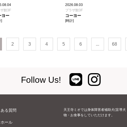
6.08.04
2026.08.03
ザ館3F
プラザ館3F
ーヨー
コーヨー
]
[時計]
2
3
4
5
6
...
68
Follow Us!
天王寺ミオでは身体障害者補助犬(盲導犬
くある質問
物・お食事をしていただけます。
オホール