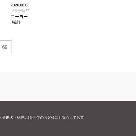
2026.08.03
プラザ館3F
コーヨー
[時計]
69
・介助犬・聴導犬)を同伴のお客様にも安心してお買