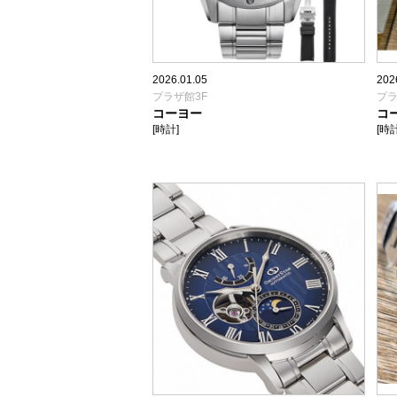
2026.01.05
202
プラザ館3F
プラ
コーヨー
コ
[時計]
[時計