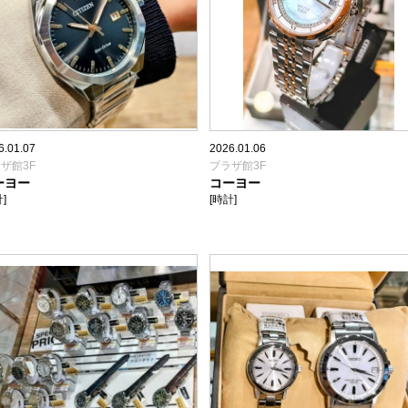
6.01.07
2026.01.06
ザ館3F
プラザ館3F
ーヨー
コーヨー
]
[時計]