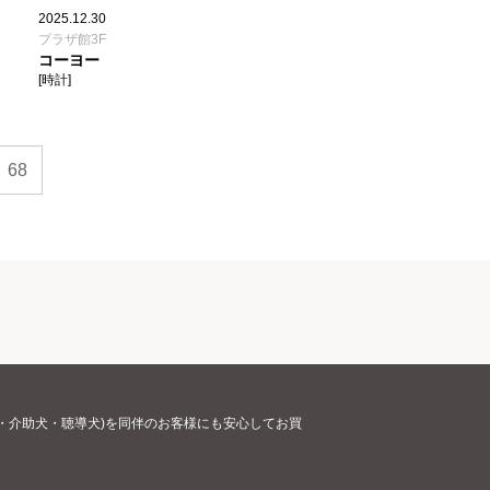
2025.12.30
プラザ館3F
コーヨー
[時計]
68
・介助犬・聴導犬)を同伴のお客様にも安心してお買