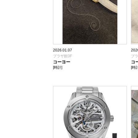
2026.01.07
202
プラザ館3F
プラ
コーヨー
コ
[時計]
[時計