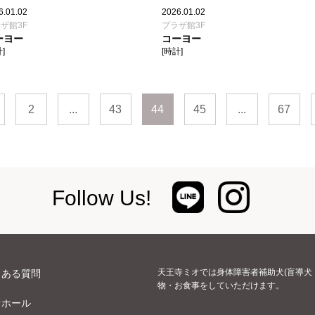
6.01.02
2026.01.02
ザ館3F
プラザ館3F
ーヨー
コーヨー
]
[時計]
2
...
43
44
45
...
67
Follow Us!
天王寺ミオでは身体障害者補助犬(盲導犬
くある質問
物・お食事をしていただけます。
オホール