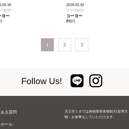
6.05.30
2026.05.30
ザ館3F
プラザ館3F
ーヨー
コーヨー
]
[時計]
1
2
3
Follow Us!
天王寺ミオでは身体障害者補助犬(盲導犬
くある質問
物・お食事をしていただけます。
オホール