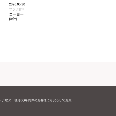
2026.05.30
プラザ館3F
コーヨー
[時計]
・介助犬・聴導犬)を同伴のお客様にも安心してお買