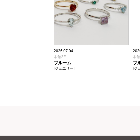
2026.07.04
202
本館3F
本館
ブルーム
ブ
[ジュエリー]
[ジ