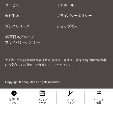
サービス
ミオホール
会社案内
プライバシーポリシー
プレスリリース
ショップ求人
JR西日本グループ
プライバシーポリシー
天王寺ミオでは身体障害者補助犬(盲導犬・介助犬・聴導犬)を同伴のお客様
にも安心してお買物・お食事をしていただけます。
Copyright tennoji-MiO All rights reserved.
営業時間
ショップ
フロア
イベント
アクセス
サーチ
マップ
情報