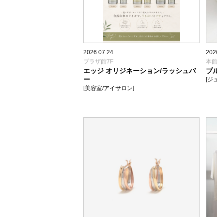
2026.07.24
202
プラザ館7F
本館
エッジ オリジネーション/ラッシュバ
ブ
ー
[ジ
[美容室/アイサロン]