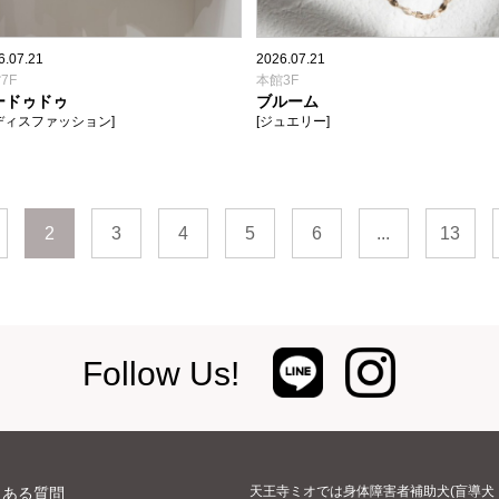
6.07.21
2026.07.21
7F
本館3F
ードゥドゥ
ブルーム
ディスファッション]
[ジュエリー]
2
3
4
5
6
...
13
Follow Us!
天王寺ミオでは身体障害者補助犬(盲導犬
くある質問